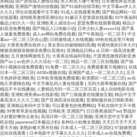
美精品
|
国产原创成人激情在线
|
男人和女人哪个更色
|
日本激情床震无遮
掩视频
|
亚洲国产激情自拍视频
|
国产91福利在线导航
|
中文字幕av伊人久
久久久
|
理论在线观看中文字幕
|
91成人在线观看免费
|
国产精品网站一区
在线观看
|
清纯唯美激情亚洲综合
|
91麻豆天堂资源在线观看
|
92午夜福利
极品少妇久久一区
|
亚洲欧美人成综合vr
|
瑟瑟免费在线观看视频
|
精品少
妇高清免费视频
|
国产精品入口传媒小说
|
日本少妇人妻xxxxx16
|
国产真
人做爰免费观看
|
成人av网站免费在线看
|
国产午夜精品一区二区不
|
中文
幕av一区二区三区佐山爱
|
日韩激情成人在线视频
|
99热在线这里只有精
品
|
大香蕉免费在线伊人
|
美女穿白丝被啪啪到高潮
|
特黄特黄的日本大片
|
狠狠添狠狠添狠狠添免费出高潮水
|
亚洲精品日韩a v
|
日韩一级高清免费
播放
|
五月激情网激情五月
|
大香蕉在线福利导航
|
尺度诱惑激情四射亚洲
国产av
|
av色伊人久久综合一区二区
|
精品一区二区三区别视频
|
国产福
利小视频在线免费观看
|
91免费一区二区久久
|
免费观看黄片视频91
|
在线
日本一区二区三区
|
4438x视频在线
|
亚洲国产成人一区二区久久久
|
五月
天色婷婷亚洲欧美
|
日本欧美视频免费观看
|
欧美图区一区二区三区
|
av在
线久草蜜桃在线
|
中文字幕乱码人妻在线观看
|
无码大荫蒂视频在线
|
国产
精品不卡在线播放
|
人妻精品无码一区二区三区百花
|
成人自拍电影在线
观看
|
亚洲欧洲美洲av在线影视
|
国产三级做爰在线播放五魁
|
精品中文字
幕高清久久久久三级
|
国产亚洲高清在线观看
|
亚洲制服丝袜日韩欧美制
服
|
亚洲精品有码中文字幕
|
可以看黄色的免费网站
|
手机在线中文不卡视
频
|
99青青草原在线视频
|
日韩欧美 亚洲国产
|
日日夜夜操国产av
|
野战好
大好紧好爽快点老头
|
高清日韩一区二区三区视频
|
亚洲天堂中文字幕手
机在线
|
japanese日本极品少妇
|
各种玩小处雌女视频
|
天天日天天干天天
爱天天做
|
老熟妇被大黑吊狂操
|
日本成人一区二区三区四区
|
97超碰资源
总站在线观看
|
日本电影中文字幕久久久久久
|
日本成人av在线免费看
|