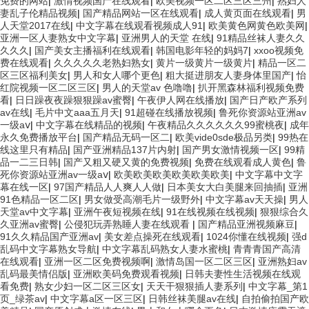
免费的网站
|
激情视频国产在线观看
|
欧美视频一区二区三区三州
|
熟妇人
妻乱子伦精品视频
|
国产精品网站一区在线观看
|
成人黄页面在线观看
|
男
人天堂2017在线
|
中文字幕在线观看视频成人91
|
欧美黄色网黄色欧美网
|
亚洲一区人妻熟女中文字幕
|
亚洲男人的天堂 在线
|
91精品丝袜人妻久久
久久久
|
国产美女主播福利在线观看
|
韩国电影年轻的妈妈7
|
xxoo视频免
费在线观看
|
久久久久久老熟妇熟女
|
黄片一级黄片一级黄片
|
精品一区二
区三区福利美女
|
男人和女人哪个更色
|
粗大挺进朋友人妻身体里国产
|
怡
红院视频一区二区三区
|
男人的天堂av 色噜噜
|
扒开黑森林福利视频免费
看
|
日日躁夜夜躁狠狠躁av蜜臀
|
午夜伊人网在线播放
|
国产日产欧产系列
av在线
|
毛片中文aaa五月天
|
91超碰在线播放视频
|
鲁死你资源站亚洲av
一级aⅴ
|
中文字幕在线精品的视频
|
午夜精品久久久久久久99蜜桃夜
|
成年
永久免费播放平台
|
国产精品无码一区二
|
欧美vide0sde极品另类
|
99热在
线这里只有精品
|
国产亚洲精品137片内射
|
国产男女激情视频一区
|
99精
品一二三日韩
|
国产又粗又硬又黄的免费视频
|
免费在线观看成人黄色
|
鲁
死你资源站亚洲av一级aⅴ
|
欧美欧美欧美欧美欧美欧美
|
中文字幕中文字
幕在线一区
|
97国产精品人人爽人人做
|
日本美女大白美腿来回抽插
|
亚洲
91色精品一区二区
|
男女做受高潮毛片一级野外
|
中文字幕av天天操
|
男人
天堂av中文字幕
|
亚洲午夜短视频在线
|
91在线视频在线视频
|
狠狠综合久
久亚洲av蜜臀
|
公侵犯玩弄熟睡人妻在线观看
|
国产精品亚洲视频麻豆
|
91久久精品国产亚洲av
|
美女差点操死在线观看
|
1024你懂在线视频
|
强d
乱码中文字幕熟女导航
|
中文字幕乱码熟女人妻水蜜桃
|
青青青国产高清
在线观看
|
亚洲一区二区免费视频啊
|
激情岛国一区二区三区
|
亚洲熟妇av
乱码最美情侣版
|
亚洲欧美码免费观看视频
|
日韩夫妻性生活视频在线观
看免费
|
熟女少妇一区二区三区女
|
天天干狠狠插人妻系列
|
中文字幕_第1
页_绿茶av
|
中文字幕a区一区三区
|
日韩丝袜美腿av在线
|
自拍偷拍国产欧