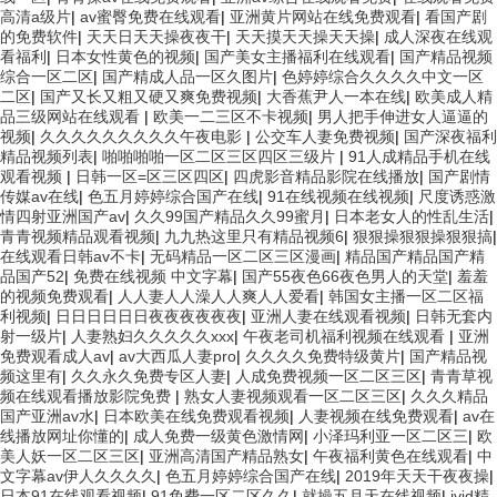
高清a级片
|
av蜜臀免费在线观看
|
亚洲黄片网站在线免费观看
|
看国产剧
的免费软件
|
天天日天天操夜夜干
|
天天摸天天操天天操
|
成人深夜在线观
看福利
|
日本女性黄色的视频
|
国产美女主播福利在线观看
|
国产精品视频
综合一区二区
|
国产精成人品一区久图片
|
色婷婷综合久久久久中文一区
二区
|
国产又长又粗又硬又爽免费视频
|
大香蕉尹人一本在线
|
欧美成人精
品三级网站在线观看
|
欧美一二三区不卡视频
|
男人把手伸进女人逼逼的
视频
|
久久久久久久久久久午夜电影
|
公交车人妻免费视频
|
国产深夜福利
精品视频列表
|
啪啪啪啪一区二区三区四区三级片
|
91人成精品手机在线
观看视频
|
日韩一区=区三区四区
|
四虎影音精品影院在线播放
|
国产剧情
传媒av在线
|
色五月婷婷综合国产在线
|
91在线视频在线视频
|
尺度诱惑激
情四射亚洲国产av
|
久久99国产精品久久99蜜月
|
日本老女人的性乱生活
|
青青视频精品观看视频
|
九九热这里只有精品视频6
|
狠狠操狠狠操狠狠搞
|
在线观看日韩av不卡
|
无码精品一区二区三区漫画
|
精品国产精品国产精
品国产52
|
免费在线视频 中文字幕
|
国产55夜色66夜色男人的天堂
|
羞羞
的视频免费观看
|
人人妻人人澡人人爽人人爱看
|
韩国女主播一区二区福
利视频
|
日日日日日日夜夜夜夜夜夜
|
亚洲人妻在线观看视频
|
日韩无套内
射一级片
|
人妻熟妇久久久久久xxx
|
午夜老司机福利视频在线观看
|
亚洲
免费观看成人av
|
av大西瓜人妻pro
|
久久久久免费特级黄片
|
国产精品视
频这里有
|
久久永久免费专区人妻
|
人成免费视频一区二区三区
|
青青草视
频在线观看播放影院免费
|
熟女人妻视频观看一区二区三区
|
久久久精品
国产亚洲av水
|
日本欧美在线免费观看视频
|
人妻视频在线免费观看
|
av在
线播放网址你懂的
|
成人免费一级黄色激情网
|
小泽玛利亚一区二区三
|
欧
美人妖一区二区三区
|
亚洲高清国产精品熟女
|
午夜福利黄色在线观看
|
中
文字幕av伊人久久久久
|
色五月婷婷综合国产在线
|
2019年天天干夜夜操
|
日本91在线观看视频
|
91免费一区二区久久
|
就操五月天在线视频
|
jvid精