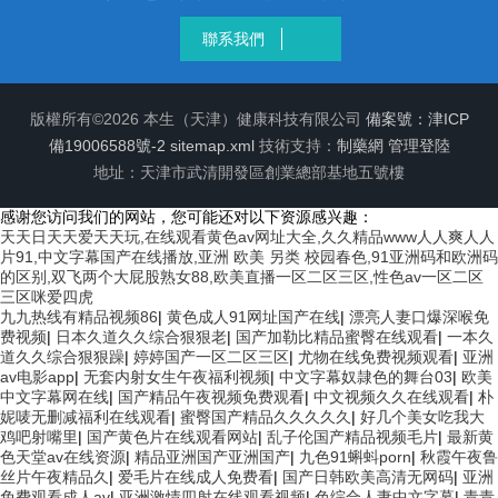
聯系我們
版權所有©2026 本生（天津）健康科技有限公司
備案號：津ICP
備19006588號-2
sitemap.xml
技術支持：
制藥網
管理登陸
地址：天津市武清開發區創業總部基地五號樓
感谢您访问我们的网站，您可能还对以下资源感兴趣：
天天日天天爱天天玩,在线观看黄色av网址大全,久久精品www人人爽人人
片91,中文字幕国产在线播放,亚洲 欧美 另类 校园春色,91亚洲码和欧洲码
的区别,双飞两个大屁股熟女88,欧美直播一区二区三区,性色av一区二区
三区咪爱四虎
九九热线有精品视频86
|
黄色成人91网址国产在线
|
漂亮人妻口爆深喉免
费视频
|
日本久道久久综合狠狠老
|
国产加勒比精品蜜臀在线观看
|
一本久
道久久综合狠狠躁
|
婷婷国产一区二区三区
|
尤物在线免费视频观看
|
亚洲
av电影app
|
无套内射女生午夜福利视频
|
中文字幕奴隷色的舞台03
|
欧美
中文字幕网在线
|
国产精品午夜视频免费观看
|
中文视频久久在线观看
|
朴
妮唛无删减福利在线观看
|
蜜臀国产精品久久久久久
|
好几个美女吃我大
鸡吧射嘴里
|
国产黄色片在线观看网站
|
乱子伦国产精品视频毛片
|
最新黄
色天堂av在线资源
|
精品亚洲国产亚洲国产
|
九色91蝌蚪porn
|
秋霞午夜鲁
丝片午夜精品久
|
爱毛片在线成人免费看
|
国产日韩欧美高清无网码
|
亚洲
免费观看成人av
|
亚洲激情四射在线观看视频
|
色综合人妻中文字幕
|
青青