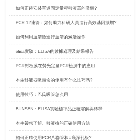
如何正確安裝單道固定量程移液器的吸頭?
PCR 12連管：如何助力科研人員進行高效基因擴增?
如何利用血清瓶進行血清的滅活操作
elisa實驗：ELISA的數據處理及結果報告
PCR封板膜在熒光定量PCR檢測中的應用
本生移液器吸頭盒的使用有什么技巧嗎?
使用技巧：巴氏吸管怎么用
BUNSEN：ELISA實驗標準品正確溶解與稀釋
本生帶您了解、移液槍的正確使用方法
如何正確使用PCR八聯管和U底深孔板?