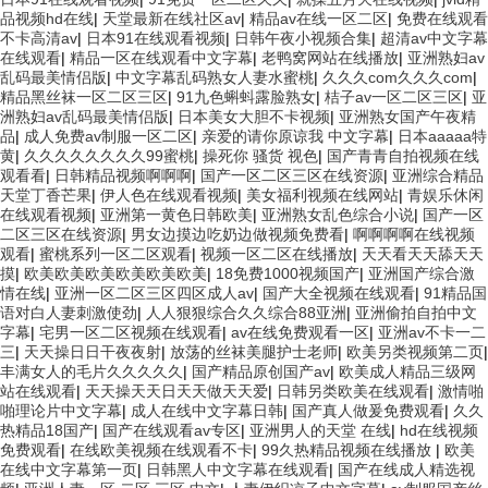
品视频hd在线
|
天堂最新在线社区av
|
精品av在线一区二区
|
免费在线观看
不卡高清av
|
日本91在线观看视频
|
日韩午夜小视频合集
|
超清av中文字幕
在线观看
|
精品一区在线观看中文字幕
|
老鸭窝网站在线播放
|
亚洲熟妇av
乱码最美情侣版
|
中文字幕乱码熟女人妻水蜜桃
|
久久久com久久久com
|
精品黑丝袜一区二区三区
|
91九色蝌蚪露脸熟女
|
桔子av一区二区三区
|
亚
洲熟妇av乱码最美情侣版
|
日本美女大胆不卡视频
|
亚洲熟女国产午夜精
品
|
成人免费av制服一区二区
|
亲爱的请你原谅我 中文字幕
|
日本aaaaa特
黄
|
久久久久久久久久99蜜桃
|
操死你 骚货 视色
|
国产青青自拍视频在线
观看看
|
日韩精品视频啊啊啊
|
国产一区二区三区在线资源
|
亚洲综合精品
天堂丁香芒果
|
伊人色在线观看视频
|
美女福利视频在线网站
|
青娱乐休闲
在线观看视频
|
亚洲第一黄色日韩欧美
|
亚洲熟女乱色综合小说
|
国产一区
二区三区在线资源
|
男女边摸边吃奶边做视频免费看
|
啊啊啊啊在线视频
观看
|
蜜桃系列一区二区观看
|
视频一区二区在线播放
|
天天看天天舔天天
摸
|
欧美欧美欧美欧美欧美欧美
|
18免费1000视频国产
|
亚洲国产综合激
情在线
|
亚洲一区二区三区四区成人av
|
国产大全视频在线观看
|
91精品国
语对白人妻刺激使劲
|
人人狠狠综合久久综合88亚洲
|
亚洲偷拍自拍中文
字幕
|
宅男一区二区视频在线观看
|
av在线免费观看一区
|
亚洲av不卡一二
三
|
天天操日日干夜夜射
|
放荡的丝袜美腿护士老师
|
欧美另类视频第二页
|
丰满女人的毛片久久久久久
|
国产精品原创国产av
|
欧美成人精品三级网
站在线观看
|
天天操天天日天天做天天爱
|
日韩另类欧美在线观看
|
激情啪
啪理论片中文字幕
|
成人在线中文字幕日韩
|
国产真人做爰免费观看
|
久久
热精品18国产
|
国产在线观看av专区
|
亚洲男人的天堂 在线
|
hd在线视频
免费观看
|
在线欧美视频在线观看不卡
|
99久热精品视频在线播放
|
欧美
在线中文字幕第一页
|
日韩黑人中文字幕在线观看
|
国产在线成人精选视