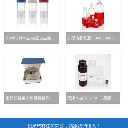
BUNSEN本生 尖底自立離心管 15ml立式凍存管
方形培養基瓶 30ml 50ml 60ml 100ml 125ml
土壤酸性蛋白酶活性檢測試劑盒分光光度法
天津本生SDS-PAGE凝膠快速配制試劑盒
如果您有任何問題，請跟我們聯系！