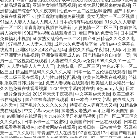
产精品观看麻豆
|
亚洲美女啪啪邪恶视频
|
欧美大屁股撅起来射精视频
|
亚
洲精品国产综合99久久夜夜嗨
|
性色av一区二区三区咪爱四
|
国产手机av
免费在线看片不卡
|
搜四虎激情啪啪免费视频
|
美女无遮挡一区二区视频
|
91澡人人妻人人澡人人爽人人
|
日本超清有码在线观看
|
91久久久人妻精
品一区二区
|
青青青激情视频在线最新
|
人妻艳情一区二区三区
|
偷偷在线
男人的天堂
|
99国产热视频在线观看首页
|
看国产剧的免费软件
|
日本国产
免费福利小视频
|
50岁熟女乱综合一区二区
|
国产亚洲精品久久久久久电
影
|
97精品人人人妻人人玩
|
成年永久免费播放平台
|
超清av中文字幕在
线观看
|
亚洲区1区3区4区产品乱码
|
蜜桃久久精品午夜福利无码av
|
亚国
产亚洲亚洲精品视频
|
亚洲免费观看成人av
|
国产精品综合自拍第一页
|
宅
男一区二区视频在线观看
|
人妻蜜臀久久久av免费
|
999久久久91一区二
区
|
人人爱精品人人艹人人干
|
老熟妇乱一区二区三区
|
性色av不卡一区二
区三区
|
精品国产乱码久久久久久人精
|
日本一区二区伦理在线观看
|
国产
一级二级三级在线看
|
人与性口牲恔配视频
|
欧美在线香蕉在线视频
|
丝袜
制服欧美日韩另类一区
|
免费人妻视频在线观看
|
欧美黑人粗大精品一区
|
久久热免费在线观看视频
|
1234中文字幕内射在线
|
9色porny人妻
|
日本
一级片免费大全
|
2019年天天干夜夜操
|
中文字幕av天天操
|
欧美三级不
卡在线播放
|
国产丝袜高清在线观看
|
91一本专区中文字幕
|
依依成人男
人的天堂
|
国产毛片久久久久久久久
|
特黄把女人弄爽又大又粗
|
91精品免
费在线播放
|
中文字幕av天天操
|
揉老熟女老熟妇aaa
|
亚洲 欧美自拍 偷
拍
|
av啪啪啪在线观看
|
九九re热这里只有精品视频
|
国产一区二区三区久
久久久妇女
|
日本不卡一区二区蜜乳
|
欧美国产日韩一区在线观看
|
日本在
线观看香蕉视频色
|
动漫黄网站在线观看
|
欧美日韩一级特黄特黄
|
石原莉
奈一区二久久影视
|
青青国产成人在线看
|
97香蕉在线17c
|
看国产电视剧