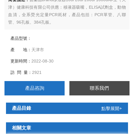
津）健康科技有限公司供應：移液器吸嘴，ELISA試劑盒，動物
血清，全系熒光定量PCR耗材，產品包括：PCR單管、八聯
管、96孔板、384孔板。
產品型號：
產 地：
天津市
更新時間：
2022-08-30
訪 問 量：
2921
產品咨詢
聯系我們
產品目錄
點擊展開+
相關文章