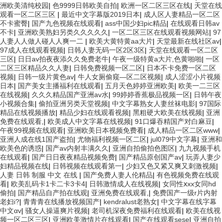
洲欧美清纯校园
|
色9999日韩欧美自拍
|
欧洲一区二区三区在线
|
天堂在线
观看一区二区三区
|
最近中文字幕版2019日本
|
成人区人妻精品一区二区
不卡蜜臀
|
国产九色视频在线观看
|
ass中国少妇pic精品
|
在线观看日韩av
不卡
|
亚洲欧美熟妇另类久久久久久
|
一区二区三区在线观看视频网站
|
97
人妻人人做人碰人人爽一二
|
欧美大黄特黄aa大片
|
天堂最新在线社区av
|
97成人在线观看视频
|
日韩人妻无码一区2区3区
|
天堂在线观看一区二区
三区
|
日日av拍夜夜添久久免费老牛
|
午夜一级特黄a大片,色黄啪啪
|
一区
二区三区精品久久人妻
|
日韩免费视频一区二区
|
日本不卡免费一区二区
视频
|
日韩一级片黄色av
|
牛人女厕偷窥—区二区视频
|
成人涩涩小片视频
日本
|
国产美女主播福利在线观看
|
五月天色婷婷亚洲欧美
|
欧美一二三区
在线视频
|
久久久精品国产亚洲av水
|
99婷婷香蕉极品视频一区
|
日韩午夜
小视频合集
|
偷拍亚洲另类天堂视频
|
中文字幕熟女人妻丝袜电影
|
97国际
精品在线视频播放
|
精品少妇在线观看视频
|
黑粗硬大欧美在线视频
|
亚洲
免费在线观看,
|
欧美成人中文字幕在线视频
|
91口爆吞精国产对白麻豆
|
午夜99视频在线观看
|
亚洲欧美日本视频免费看
|
成人精品一区二区www
|
亚洲人成在线1国产盗拍
|
尤物福利视频一区二区
|
jul079中文字幕
|
亚洲和
欧美色的诱惑
|
国产av内射丰满久久
|
亚洲自拍偷拍色图区
|
九九视频手机
在线观看
|
国产日日夜夜精品视频免费
|
国产精品原创国产av
|
玩弄人妻少
妇精品视频在线
|
日韩视频在线观看第一
|
少妇又色又紧又爽又刺激视频
|
人妻 日韩 制服 中文 在线
|
国产免费人妻人伦精品
|
有色视频免费在线观
看
|
欧美乱码卡1卡二卡3卡4
|
日韩激情成人在线视频
|
女同性ⅹxx女同hd
偷拍
|
国产精品自产拍在线观
|
亚洲免费在线观看,
|
免费国产一级r片内射
老妇i?
|
青青青在线播放视频国产
|
kendralust老熟女
|
中文字幕在线字幕
中文αv
|
骚女人操逼爽片视频
|
老司机深夜免费福利在线观看
|
欧美在线视
频一区二区三区
|
亚洲欧美激情片在线观看
|
国产在线观看sese
|
亚洲自拍