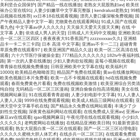
美利坚合众国保护
|
国产精品一线在线播放
|
老熟女大屁股熟妇av
|
欧美丝
袜办公室在线91
|
人妻少妇嫩草中文字幕完整版
|
kendralust老熟女
|
99精
品视频在线推荐
|
xx日本18在线观看视频
|
漂亮人妻口爆深喉免费视频
|
国
产午夜精品人妻中文字一幂
|
尤物黄色在线观看网站
|
91成人国产在线观
看九色
|
中文字幕av伊人久久久久
|
天天操天天爱天天摸天天爽
|
在线 中
文字幕 人妻
|
依依成人男人的天堂
|
日韩成人片无码中文视频
|
亚洲欧美综
合一区二区三区四区
|
夜夜夜夜大91香蕉国产
|
zzzzxxxxav久久
|
亚洲精
品卡一卡二卡三卡四
|
日本 高清 中文字幕
|
亚洲av不卡一二三
|
超碰青青
草原免费在线观看97
|
欧美亚洲国产精品久久这
|
欧美一区二区高清在线
观看
|
六十六节医疗保健操全套
|
777精品久久久久久久
|
182tv午夜福利线
路
|
第一次的人妻在线播放
|
少妇人妻肉欲短视频
|
蓝莓小视频在线观看
|
青青操在线视频免费播放
|
日韩亚洲欧美中文字幕在线
|
欧美福利片
10000
|
欧美精品色呦呦首页
|
精品国产免费在线观看
|
黄av在线播放网站
|
欧美色视频日本片免费看
|
欧美一点不卡视频在线观看
|
hd在线视频免费
观看
|
春雨免费黄色片看看
|
免费在线视频欧美激情
|
欧美亚洲综合另类清
纯自拍
|
无码精品一区二区三区漫画
|
亚洲自偷偷自拍高清视频
|
美女在线
视频网站麻豆
|
91在线观看青青超碰
|
人妻少妇电影中文字幕
|
91人人妻人
人妻人人澡
|
9999在线免费观看视频
|
欧美成人精品三级网站在线观看
|
亚
洲天堂中文字幕手机在线
|
国产精品永久免费在线网站观看
|
丰满少了少
妇性生交视频
|
深夜黄色福利网站在线观看
|
在线免费成人亚洲av
|
亚洲av
麻豆aⅴ在线观看
|
igao视频网麻豆
|
午夜伦理在线在线观看视频
|
小少妇久
久久久久久
|
老鸭窝网站在线播放
|
在线精品亚洲欧美日韩
|
91最新资源在
线观看
|
熟女大屁股白浆一区二区在线观看
|
国产一区二区三区论理电影
|
久久久久久蜜桃大胆人体艺术
|
在线步兵一区二区三区
|
在线观看免费观
看免费
|
99国产热精品在线观看
|
成年视频短视频在线播放
|
亚洲av乱码国