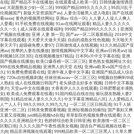
在线
|
国产精品不卡在线播放
|
在线观看成人欧美一区
|
日韩情趣激情诱惑
av
|
大屁股熟女少妇一区二区
|
999国产精品999久久久久久
|
95四川乱子
伦视频国产
|
新版天堂资源国产av
|
人妻含泪被黑人进入电影
|
国产在线观
看sese
|
黄色的视频黑丝网站
|
亚洲av 综合一区
|
人人妻人人澡人人爽人
人爱看
|
91手机免费在线视频
|
91av在线网址观看
|
精品人妻久久久久久
久久一久
|
成人深夜在线观看福利
|
999国产精品999久久久久久
|
亚洲国
产视频在线播放
|
亚洲 人妻 第一页
|
国产av一区二区最新精品
|
2018中文
字幕在线观看
|
天天爱天天做天天舔
|
自由的成熟女性色视频
|
天天啪天天
射天天干
|
超级碰免费人妻97
|
日韩激情成人在线视频
|
91久久精品国产亚
洲av
|
按摩的人妻在线播放
|
激情视频网站中文字幕
|
亚洲av日韩美aⅴ
|
福
利视频1区2区3区
|
在线视频播放97精品
|
日本阿v片中文字幕在线
|
亚洲
国产视频在线播放
|
欧美口爆吞精一区二区三区
|
黄色熟女视频网址大全
|
999在线免费精品视频
|
亚洲男人的天堂 在线
|
亚洲va欧美va国产综合久
久
|
91免费免费观看在线
|
亚洲午夜人妻中文字幕
|
亚洲国产精品成人综合
色
|
720lu自拍视频刺激
|
丝袜丝袜avav一区二区三区
|
9l视频自拍蝌蚪9l成
人熟妇
|
成人在线视频日韩国产
|
老头插进去好多水'视频
|
日韩中文字幕版
黄片
|
天堂av中文在线播放
|
大香蕉伊人久久在线观看
|
日韩肥臀超丰满熟
女
|
欧美成人免费观看在线看
|
91国内精品自线在拍
|
偷玩朋友熟睡人妻2
韩国
|
91精品丝袜人妻久久久久久
|
中文字幕亚洲精品八区
|
人人爱精品人
人艹人人干
|
99久久99久久99九九九
|
一区二区三区日韩高清
|
91千人斩
亚洲一区二区
|
日韩美免费观看视频
|
亚洲短视频自拍偷拍
|
国产寡妇又爽
又紧又湿视频
|
jvid精品视频hd在线
|
草草影院色视频免费在线观看
|
久久
久久久久亚洲精品中文
|
色婷婷综合欧美日韩亚洲
|
欧美激情一区二区三
区鹅口疮
|
久久久久国产午夜性感美女视频
|
国语自产精品视频在线看一
大j8
|
精品亚洲视频在线观看
|
999精品欧美一区二区三区黑人
|
久草久费