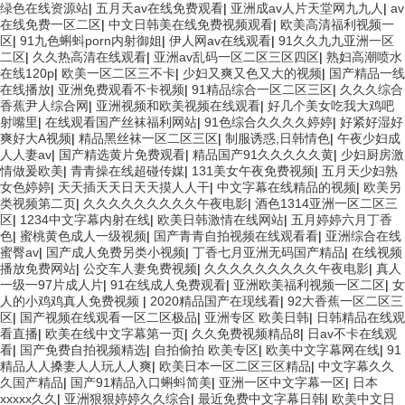
绿色在线资源站
|
五月天av在线免费观看
|
亚洲成av人片天堂网九九人
|
av
在线免费一区二区
|
中文日韩美在线免费视频观看
|
欧美高清福利视频一
区
|
91九色蝌蚪porn内射御姐
|
伊人网av在线观看
|
91久久九九亚洲一区
二区
|
久久热高清在线观看
|
亚洲av乱码一区二区三区四区
|
熟妇高潮喷水
在线120p
|
欧美一区二区三不卡
|
少妇又爽又色又大的视频
|
国产精品一线
在线播放
|
亚洲免费观看不卡视频
|
91精品综合一区二区三区
|
久久久综合
香蕉尹人综合网
|
亚洲视频和欧美视频在线观看
|
好几个美女吃我大鸡吧
射嘴里
|
在线观看国产丝袜福利网站
|
91色综合久久久久婷婷
|
好紧好湿好
爽好大A视频
|
精品黑丝袜一区二区三区
|
制服诱惑,日韩情色
|
午夜少妇成
人人妻av
|
国产精选黄片免费观看
|
精品国产91久久久久久黄
|
少妇厨房激
情做爰欧美
|
青青操在线超碰传媒
|
131美女午夜免费视频
|
五月天少妇熟
女色婷婷
|
天天插天天日天天摸人人干
|
中文字幕在线精品的视频
|
欧美另
类视频第二页
|
久久久久久久久久久午夜电影
|
酒色1314亚洲一区二区三
区
|
1234中文字幕内射在线
|
欧美日韩激情在线网站
|
五月婷婷六月丁香
色
|
蜜桃黄色成人一级视频
|
国产青青自拍视频在线观看看
|
亚洲综合在线
蜜臀av
|
国产成人免费另类小视频
|
丁香七月亚洲无码国产精品
|
在线视频
播放免费网站
|
公交车人妻免费视频
|
久久久久久久久久久午夜电影
|
真人
一级一97片成人片
|
91在线成人免费观看
|
亚洲欧美福利视频一区二区
|
女
人的小鸡鸡真人免费视频
|
2020精品国产在现线看
|
92大香蕉一区二区三
区
|
国产视频在线观看一区二区极品
|
亚洲专区 欧美日韩
|
日韩精品在线观
看直播
|
欧美在线中文字幕第一页
|
久久免费视频精品8
|
日av不卡在线观
看
|
国产免费自拍视频精选
|
自拍偷拍 欧美专区
|
欧美中文字幕网在线
|
91
精品人人搡妻人人玩人人爽
|
欧美日本一区二区三区精品
|
中文字幕久久
久国产精品
|
国产91精品入口蝌蚪简美
|
亚洲一区中文字幕一区
|
日本
xxxxx久久
|
亚洲狠狠婷婷久久综合
|
最近免费中文字幕日韩
|
欧美中文日