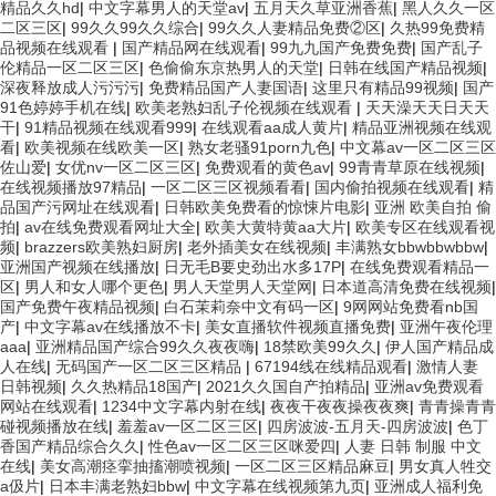
精品久久hd
|
中文字幕男人的天堂av
|
五月天久草亚洲香蕉
|
黑人久久一区
二区三区
|
99久久99久久综合
|
99久久人妻精品免费②区
|
久热99免费精
品视频在线观看
|
国产精品网在线观看
|
99九九国产免费免费
|
国产乱子
伦精品一区二区三区
|
色偷偷东京热男人的天堂
|
日韩在线国产精品视频
|
深夜释放成人污污污
|
免费精品国产人妻国语
|
这里只有精品99视频
|
国产
91色婷婷手机在线
|
欧美老熟妇乱子伦视频在线观看
|
天天澡天天日天天
干
|
91精品视频在线观看999
|
在线观看aa成人黄片
|
精品亚洲视频在线观
看
|
欧美视频在线欧美一区
|
熟女老骚91porn九色
|
中文幕av一区二区三区
佐山爱
|
女优nv一区二区三区
|
免费观看的黄色av
|
99青青草原在线视频
|
在线视频播放97精品
|
一区二区三区视频看看
|
国内偷拍视频在线观看
|
精
品国产污网址在线观看
|
日韩欧美免费看的惊悚片电影
|
亚洲 欧美自拍 偷
拍
|
av在线免费观看网址大全
|
欧美大黄特黄aa大片
|
欧美专区在线观看视
频
|
brazzers欧美熟妇厨房
|
老外插美女在线视频
|
丰满熟女bbwbbwbbw
|
亚洲国产视频在线播放
|
日无毛B要史劲出水多17P
|
在线免费观看精品一
区
|
男人和女人哪个更色
|
男人天堂男人天堂网
|
日本道高清免费在线视频
|
国产免费午夜精品视频
|
白石茉莉奈中文有码一区
|
9网网站免费看nb国
产
|
中文字幕av在线播放不卡
|
美女直播软件视频直播免费
|
亚洲午夜伦理
aaa
|
亚洲精品国产综合99久久夜夜嗨
|
18禁欧美99久久
|
伊人国产精品成
人在线
|
无码国产一区二区三区精品
|
67194线在线精品观看
|
激情人妻
日韩视频
|
久久热精品18国产
|
2021久久国自产拍精品
|
亚洲av免费观看
网站在线观看
|
1234中文字幕内射在线
|
夜夜干夜夜操夜夜爽
|
青青操青青
碰视频播放在线
|
羞羞av一区二区三区
|
四房波波-五月天-四房波波
|
色丁
香国产精品综合久久
|
性色av一区二区三区咪爱四
|
人妻 日韩 制服 中文
在线
|
美女高潮痉挛抽搐潮喷视频
|
一区二区三区精品麻豆
|
男女真人牲交
a伋片
|
日本丰满老熟妇bbw
|
中文字幕在线视频第九页
|
亚洲成人福利免