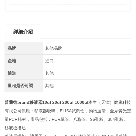
詳細介紹
品牌
其他品牌
產地
進口
通道
其他
量程是否可調
其他
普蘭德brand移液器10ul 20ul 200ul 1000ul
本生（天津）健康科技
有限公司供應：移液器吸嘴，ELISA試劑盒，動物血清，全系熒光定
量PCR耗材，產品包括：PCR單管、八聯管、96孔板、384孔板。
移液槍描述：