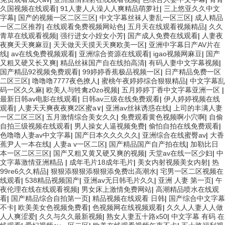
久国视频在线观看
|
91人妻人人澡人人爽精品萌萝社
|
三上悠亚久久中文
字幕
|
国产的视频一区二区三区
|
中文字幕丝袜人妻乱一区三区
|
成人精品
一区二区推荐
|
在线观看免费视频网站色
|
五月天在线观看视频精品
|
久久
青草在线观看视频
|
强行进女小姪女小芳
|
国产成人免费在线观看
|
人妻夜
夜爽天天爽麻豆
|
天天做天天摸天天爽欧美一区
|
亚洲中字幕日产AV片在
线
|
av在线免费视频观看
|
亚洲综合资源在线观看
|
igao视频网麻豆
|
国产
又粗又硬又长又爽
|
精品丝袜国产自在线拍高清
|
有码人妻中文字幕视频
|
国产精品92视频免费观看
|
99婷婷香蕉极品视频一区
|
日产精品免费一区
二区三区
|
噜噜噜7777夜色撩人
|
蜜桃午夜婷婷综合狠狠精品
|
中文字幕乱
码一区久久麻
|
欧美人与牲禽z0zo视频
|
五月婷婷丁香中文字幕亚洲一区
|
最新日韩av电影在线观看
|
日韩av三级在线免费观看
|
伊人婷婷视频在线
观看
|
人妻天天爽夜夜爽2区蜜a∨
|
亚洲av丝袜诱惑在线
|
上司的丰满人妻
一区二区三区
|
五月激情综合美女久久
|
免费观看黄色视频啊小穴啊
|
自偷
自拍三级视频在线观看
|
男人操女人逼视频免费
|
偷怕自拍在线免费观看
|
色噜噜人妻av中文字幕
|
国产日本久久久久久
|
亚洲综合在线蜜臀av
|
大香
蕉尹人一本在线
|
人妻a v一区二区
|
国产精品国产自产拍在线
|
加勒比日
本一区二区三区
|
国产又粗又黄又硬又爽的视频
|
天堂av在线一区少妇
|
中
文字幕激情亚洲精品
|
成年毛片18成年毛片
|
美女内射视频美女内射
|
热
99re6久久精品
|
狠狠添狠狠添狠狠添免费出高潮水
|
宅男一区二区视频在
线观看
|
538精品视频国产
|
亚洲av无日韩毛片久久
|
亚洲 人妻 第一页
|
午
夜伦理在线在线观看视频
|
男女床上激情免费网站
|
高潮精品喷水在线观
看
|
国产精品综合自拍第一页
|
精品视频在线观看 日韩
|
国产综合中文字幕
不卡
|
欧美美女色视频免费看
|
色视频网在线视频观看
|
久久人人妻人人做
人人爽涩爱
|
久久与久久最新视频
|
熟女人妻五十路x50
|
中文字幕 有码 在