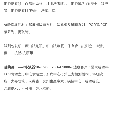
細胞培養類：血清瓶系列、細胞培養玻片、細胞鏟/刮/過濾器、移液
管、細胞培養皿/板/瓶、培養小室。
核酸提取耗材：移液器吸頭系列、深孔板及磁套系列、PCR管/PCR
板系列、提取管。
試劑包裝類：廣口試劑瓶、窄口試劑瓶、保存管、試劑盒、血清、
蛋白、抗體/抗原
等。
普蘭德brand移液器10ul 20ul 200ul 1000ul
適應客戶：醫院檢驗科
PCR實驗室，中心實驗室，肝病中心；第三方檢測機構，科研院
所，大專院校，制藥廠，試劑生產廠家，疾控中心，檢驗檢疫。
溫馨提示：不可用于臨床治療。