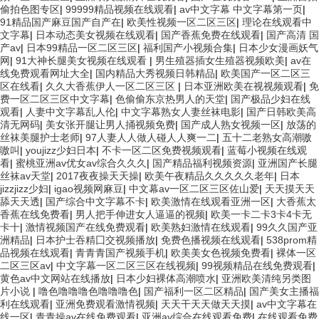
偷拍色图专区
|
99999精品视频在线观看
|
av中文字幕 中文字幕第一页
|
91精品国产麻豆国产自产在
|
欧美性视频一区二区三区
|
理论在线观看中
文字幕
|
日本动态美女视频在线观看
|
国产香蕉免费在线观看
|
国产高清 国
产av
|
日本99精品一区二区三区
|
福利国产小视频合集
|
日本少女漫画妖气
网
|
91大神长腿美女视频在线观看
|
男生殖器插女生殖器视频欧美
|
av在
线免费观看网址大全
|
国内精品大秀视频日韩精品
|
欧美国产一区二区三
区在线看
|
久久大香蕉伊人一区二区三区
|
日本亚洲欧美在视视频观看
|
免
费一区二区三区中文字幕
|
色偷偷东京热男人的天堂
|
国产极品少妇在线
观看
|
人妻中文字幕乱人伦
|
中文字幕熟女人妻丝袜电影
|
国产日韩欧美高
清无网码
|
美女张开腿让男人捅视频免费
|
国产成人熟女视频一区
|
放荡的
丝袜美腿护士老师
|
97人妻人人做人碰人人爽一二
|
五十二老熟女高潮嗷
嗷叫
|
youjizz少妇日本
|
不卡一区二区免费视频观看
|
蓝莓小视频在线观
看
|
蜜桃亚洲av优女av综合久久久
|
国产精品福利视频资源
|
亚洲国产长腿
丝袜av天堂
|
2017夜夜操天天操
|
欧美午夜精品久久久久久老年
|
日本
jizzjizz少妇
|
igao视频网麻豆
|
中文幕av一区二区三区佐山爱
|
天天摸天天
舔天天透
|
国产综合中文字幕不卡
|
欧美激情在线观看亚洲一区
|
大香蕉太
香蕉在线免费看
|
男人把手伸进女人逼逼的视频
|
欧美一卡二卡3卡4卡无
卡十
|
激情视频国产在线免费观看
|
欧美熟妇激情在线观看
|
99久久国产亚
洲精品
|
日本护士吞精囗交视频播放
|
免费色播视频在线观看
|
538prom精
品视频在线观看
|
青青青国产视频手机
|
欧美美女色视频免费看
|
裸体一区
二区三区av
|
中文字幕一区二区三区在线视频
|
99视频精品在线免费观看
|
黄色av中文网站在线播放
|
日本少妇裸体高潮喷水
|
亚洲欧美清纯另类图
片小说
|
噜色噜噜噜色噜噜噜色
|
国产福利一区二区精品
|
国产美女主播福
利在线观看
|
亚洲免费观看激情视频
|
天天干天天做天天摸
|
av中文字幕在
线一区
|
青青操av在线免费观看
|
亚洲av综合在线观看免费
|
在线观看免费