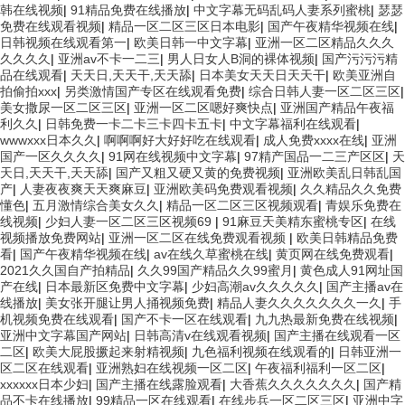
韩在线视频
|
91精品免费在线播放
|
中文字幕无码乱码人妻系列蜜桃
|
瑟瑟
免费在线观看视频
|
精品一区二区三区日本电影
|
国产午夜精华视频在线
|
日韩视频在线观看第一
|
欧美日韩一中文字幕
|
亚洲一区二区精品久久久
久久久久
|
亚洲av不卡一二三
|
男人日女人B洞的裸体视频
|
国产污污污精
品在线观看
|
天天日,天天干,天天舔
|
日本美女天天日天天干
|
欧美亚洲自
拍偷拍xxx
|
另类激情国产专区在线观看免费
|
综合日韩人妻一区二区三区
|
美女撒尿一区二区三区
|
亚洲一区二区嗯好爽快点
|
亚洲国产精品午夜福
利久久
|
日韩免费一卡二卡三卡四卡五卡
|
中文字幕福利在线观看
|
wwwxxx日本久久
|
啊啊啊好大好好吃在线观看
|
成人免费xxxx在线
|
亚洲
国产一区久久久久
|
91网在线视频中文字幕
|
97精产国品一二三产区区
|
天
天日,天天干,天天舔
|
国产又粗又硬又黄的免费视频
|
亚洲欧美乱日韩乱国
产
|
人妻夜夜爽天天爽麻豆
|
亚洲欧美码免费观看视频
|
久久精品久久免费
懂色
|
五月激情综合美女久久
|
精品一区二区三区视频观看
|
青娱乐免费在
线视频
|
少妇人妻一区二区三区视频69
|
91麻豆天美精东蜜桃专区
|
在线
视频播放免费网站
|
亚洲一区二区在线免费观看视频
|
欧美日韩精品免费
看
|
国产午夜精华视频在线
|
av在线久草蜜桃在线
|
黄页网在线免费观看
|
2021久久国自产拍精品
|
久久99国产精品久久99蜜月
|
黄色成人91网址国
产在线
|
日本最新区免费中文字幕
|
少妇高潮av久久久久久
|
国产主播av在
线播放
|
美女张开腿让男人捅视频免费
|
精品人妻久久久久久久久一久
|
手
机视频免费在线观看
|
国产不卡一区在线观看
|
九九热最新免费在线视频
|
亚洲中文字幕国产网站
|
日韩高清v在线观看视频
|
国产主播在线观看一区
二区
|
欧美大屁股撅起来射精视频
|
九色福利视频在线观看的
|
日韩亚洲一
区二区在线观看
|
亚洲熟妇在线视频一区二区
|
午夜福利福利一区二区
|
xxxxxx日本少妇
|
国产主播在线露脸观看
|
大香蕉久久久久久久久
|
国产精
品不卡在线播放
|
99精品一区在线观看
|
在线步兵一区二区三区
|
亚洲中字