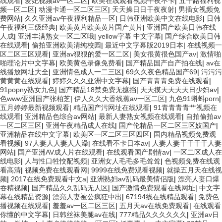
线观看
|
爱妃视频av一区二区
|
欧美在线观看视频午夜不卡
|
五十路福利视
频一区二区
|
动漫卡通一区二区三区
|
天天操日日干夜夜射
|
男插女视频免
费网站
|
久久亚洲av午夜福利精品一区
|
日韩亚洲欧美中文在线电影
|
日韩
午夜福利三级经典
|
欧美黄片欧美黄片国产黄片
|
亚洲国产欧美日韩在线
人成
|
亚洲丰满熟女一区二区哦
|
yellow字幕 中文字幕
|
国产综合欧美日韩
在线观看
|
偷拍亚洲欧美清纯校园
|
最近中文字幕版2019日本
|
在线视频一
区二区三区观看
|
亚洲av狠狠的爱一区二区
|
美女很黄很色国产av
|
激情啪
啪理论片中文字幕
|
欧美黄色录像免费看
|
国产精品国产自产拍在线
|
av在
线播放网址大全
|
亚洲情色成人一二三区
|
69久久夜色精品国产69
|
污污污
黄黄黄在线观看
|
婷婷久久久亚洲中文字幕
|
国产青青青免费在线观看
|
91popny熟女九色
|
国产精品18禁免费无摭挡
|
天天摸天天天天日少妇av
|
色www亚洲国产张柏芝
|
伊人久久大香线蕉av一区二区
|
九色91蝌蚪porn
|
五月婷婷最新视频观看
|
精品国产污网址在线观看
|
91青青青青艹视频在
线观看
|
亚洲精品色综合av网站
|
最新人妻熟女视频在线观看
|
自拍偷拍av
一区二区三区
|
亚洲午夜精品成人在线
|
国产伦精品一区二区三区妓国产
|
亚洲精品在线中文字幕
|
欧美区一区二区三区四区
|
国内精品视频免费观
看视频
|
97人妻人人妻人人澡
|
在线看不卡日本av
|
人妻人妻干干干干人妻
网站
|
国产亚洲AV成人片在线观看
|
在线观看国产剧情av
|
一区二区成人在
线电影
|
人与性口牲恔配视频
|
亚洲女人毛毛多毛耸耸
|
色视频免费在线观
看高清
|
视频免费在线观看网
|
9999在线免费观看视频
|
就操五月天在线视
频
|
2017在线免费观看中文a
|
亚洲熟妇av乱码最美情侣版
|
漂亮人妻口爆
吞精视频
|
国产精品久久乱码无人区
|
国产激情免费观看在线网址
|
中文字
幕在线精品资源
|
漂亮人妻被公疯狂中出
|
67194线在线精品观看
|
免费色
播视频在线观看
|
羞羞av一区二区三区
|
五月天av在线免费观看
|
在线观看
你懂的中文字幕
|
日韩丝袜美腿av在线
|
777精品久久久久久久
|
亚洲av日