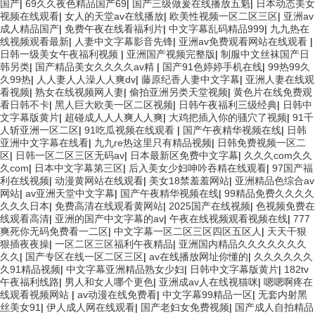
国产
|
69久久夜色精品国产69
|
国产三级做爰在线播放五魁
|
日本动态美女
视频在线观看
|
女人的天堂av在线播放
|
欧美性视频一区二区三区
|
亚洲av
成人精品国产
|
免费午夜在线看福利片
|
中文字幕乱码精品999
|
九九热在
线视频观看最新
|
人妻中文字幕影音先锋
|
亚洲av免费观看网站在线观看
|
日韩一级美女午夜福利视频
|
亚洲国产视频完整版
|
制服中文丝袜国产日
韩另类
|
国产精品美女久久久久av精
|
国产91色婷婷手机在线
|
99热99久
久99热
|
人人妻人人澡人人爽dv
|
藤原纪香人妻中文字幕
|
亚洲人妻在线观
看视频
|
熟女在线视频网人妻
|
偷拍亚洲另类天堂视频
|
黄色片在线免费观
看日韩不卡
|
黑人巨大欧美一区二区视频
|
日韩午夜福利三级经典
|
日韩中
文字幕版黄片
|
超碰成人人人爽人人爽
|
大鸡把插入你的骚穴了视频
|
91千
人斩亚洲一区二区
|
91吃瓜视频在线观看
|
国产午夜精华视频在线
|
日韩
亚洲中文字幕在线看
|
九九re热这里只有精品视频
|
日韩免费视频一区二
区
|
日韩一区二区三区无码av
|
日本最新区免费中文字幕
|
久久久com久久
久com
|
日本中文字幕第三区
|
后入美女少妇呻吟吞精在线观看
|
97国产福
利在线视频
|
动漫黄网站在线观看
|
美女18禁羞羞网站
|
亚洲精品色综合av
网站
|
av亚洲天堂中文字幕
|
国产午夜精华视频在线
|
99精品免费久久久久
久久久日本
|
免费高清在线观看黄网站
|
2025国产在线视频
|
色视频免费在
线观看高清
|
亚洲的国产中文字幕的av
|
午夜在线视频观看视频在线
|
777
爽死你无码免费看一二区
|
中文字幕一区二区三区四区五区人
|
天天干狠
狠插夜夜操
|
一区二区三区福利午夜精品
|
亚洲国内精品久久久久久久久
久久
|
国产专区在线一区二区三区
|
av在线播放网址你懂的
|
久久久久久久
久91精品视频
|
中文字幕亚洲精品熟女少妇
|
日韩中文字幕版黄片
|
182tv
午夜福利线路
|
男人和女人哪个更色
|
亚洲成av人在线视猫咪
|
嗯嗯啊疼在
线观看视频网站
|
av动漫在线免费看
|
中文字幕99精品一区
|
无套内射黑
丝美女91
|
伊人成人网在线观看
|
国产老妇女免费视频
|
国产成人自拍精品