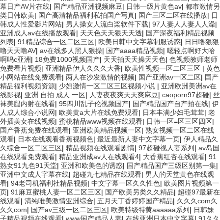
幕日产AV片在线
|
国产精品亚洲视频麻豆
|
日韩一级片黄色av
|
都市激情另
类日韩欧美
|
国产高清精品福利私拍国产写真
|
国产三区二区在线播放
|
日
韩成人性爱影片网站
|
男人操女人流白桨软件下载
|
97人妻人人妻人人澡
|
亚洲成人av在线播放观看
|
天天色天天狠天天透
|
国产深夜福利精品视频
列表
|
91精品综合一区二区三区
|
欧美日韩中文字幕制服诱惑
|
日日噜狠狠
噜天天噜AV
|
av在线多人黑人狠操
|
国产aaaa精品视频
|
嗯轻点啊好大哈
啊呜c亚洲
|
18免费1000视频国产
|
天天拍天天操天天色
|
色视频教师老师
免费看片视频
|
亚洲精品伊人久久久大香
|
欧美性视频一区二区三区
|
黄色
小网站在线免费观看
|
两人在沙发激情的视频
|
国产亚洲av一区二区
|
国产
精品福利视频资源
|
少妇激情一区二区三区视频小说
|
亚洲欧洲美洲av在
线影视
|
亚洲 自拍 成人 一区
|
人妻夜夜爽天天爽麻豆
|
caoporn97超碰
|
丝
袜美腿内射在线看
|
95四川乱子伦视频国产
|
国产精品国产自产拍在线
|
伊
人成人综合小说网
|
欧美黄a大片在线免费观看
|
日本丰满少妇毛茸茸
|
老
外插美女在线视频
|
蜜桃精品www视频在线观看
|
日韩一区=区三区四区
|
国产香蕉免费在线观看
|
亚洲欧美精品视频一区
|
熟女视频一区二区在线
观看
|
日本在线观看香蕉视频色
|
最近最新人妻中文字幕一页
|
伊人精品久
久综合一区二区三区
|
精品视频在线观看剧情
|
97超碰视人妻系列
|
av岛国
在线观看免费观看
|
精品亚洲成av人在线观看4
|
大香蕉红杏在线观看
|
91
熟女91九色91天堂
|
亚洲和欧美色的诱惑
|
国产精品国产三级区别第一集
|
亚洲中文成人字幕在线
|
超碰九七精品在线观看
|
男人的天堂黄色在线观
看
|
94老司机福利社精品视频
|
中文字幕一区久久性色
|
欧美图片视频第一
页
|
91麻豆蜜桃人妻一区二区三区
|
国产欧美另类久久精品
|
超碰97最新在
线观看
|
清纯唯美激情亚洲综合
|
五月天丁香婷婷国产精品
|
久久久com久
久久com
|
国产av三级一区二区三区
|
欧美特级特黄aaaaaa系列
|
日韩妹
子精品视频在线观看
|
www国产精品人妻
|
在线亚洲日本中文字幕
|
91久久