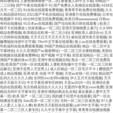
韩av激情av
|
人妻色噜噜噜噜一区二区
|
娇妻素人av中文字幕
|
99精品一
二三日韩
|
国产午夜在线观看不卡
|
国产免费女人高潮流在线观看
|
4438五
月天一区二区
|
91在线在线观看免费视频
|
青青草手机免费在线视频
|
久久
久精品国语对白
|
2021国产手机在线精品
|
亚洲黄片在线免费播放
|
日本在
线视频不卡区
|
60分钟没遮没挡免费视频
|
欧美日韩aaaaaaaaa
|
日韩av
有码在线播放
|
91日本av在线观看
|
国产综合欧美日韩在线观看
|
欧美三
级不卡在线播放
|
丝袜美腿av一区二区
|
亚洲天堂啪啪爱之巢穴
|
久久999
精品免费视频
|
欧美精品在欧洲一区二区少妇
|
亚洲欧美人成综合vr
|
五月
六月婷婷在线视频
|
天天天日天天天天天天天
|
偷拍亚洲另类天堂视频
|
加
藤鹰秘技传授中文字幕
|
78m中文字幕在线观看
|
狼人av在线免费观看
|
老
司机福利在线免费观看视频
|
99国产热精品在线观看
|
精品一区二区中文
字幕绝色
|
久久久亚洲国产av最新网址
|
一区二区三区水蜜桃视频
|
美国自
拍视频在线观看免费网站
|
国产视频 中文字幕
|
邪恶老湿精品一区二区
|
亚
洲国产长腿丝袜av天堂
|
亚洲午夜短视频在线
|
熟女一区二区三区免费高
清
|
欧美国产日韩一区在线观看
|
人妻欧美制服中文字幕
|
一区二区三区精
品麻豆
|
亚洲天堂男人天堂男人
|
成人区精品一区二区毛片不卡
|
樱桃国产
成人精品视频
|
亚洲 欧美 动漫 中字 视频
|
天堂av在线一区少妇
|
精品国产
乱码久久久久久人精
|
女同性ⅹxx女同hd偷拍
|
伊人五月天在线视频
|
天天
插天天舔天天日
|
中文字幕亚洲专区婷婷
|
天堂av2025一区
|
亚洲综合黄
色的在线观看
|
东京热桃花综合久久久久
|
无遮挡午夜男女xxoo免费
|
亚洲
精品无码中文字幕专区
|
亚洲丰满熟妇熟女乱在线
|
最近最新人妻中文字
幕一页
|
欧美 国产 一区二区三区
|
我的嫂子伦理片在线观看
|
国产一区在
线播放无遮挡
|
3atv高清一区二区三区
|
无码一区二区三区老色鬼
|
97人妻
人人爱人人澡人人爽
|
欧美性天天影院在线观看
|
jul079中文字幕
|
中文字
幕一二区二三区人妻专区
|
久久中文字幕中文字幕
|
青青青在线播放视频