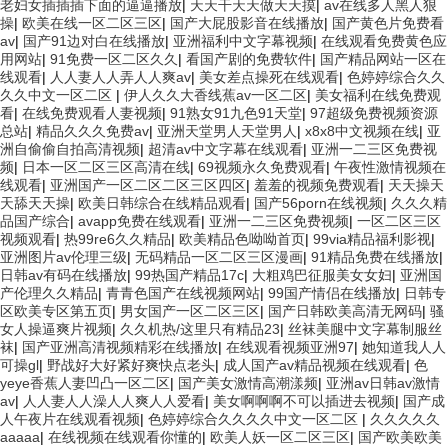
老妇女插插插下面的逼逼播放
|
天天干天天做天天摸
|
av在线多人黑人狠
操
|
欧美在线一区二区三区
|
国产大屁股影音在线播放
|
国产黄色片免费看
av
|
国产91边对白在线播放
|
亚洲福利中文字幕视频
|
在线观看免费黄色应
用网站
|
91免费一区二区久久
|
看国产剧的免费软件
|
国产精品网站一区在
线观看
|
人人妻人人弄人人爽av
|
美女差点操死在线观看
|
色婷婷综合久久
久久中文一区二区
|
伊人久久大香线蕉av一区二区
|
美女福利在线免费观
看
|
在线免费观看人妻视频
|
91熟女91九色91天堂
|
97超级免费视频资源
总站
|
精品久久久免费av
|
亚洲天堂男人天堂男人
|
x8x8中文视频在线
|
亚
洲自偷偷自拍高清视频
|
超清av中文字幕在线观看
|
亚洲一二三区免费视
频
|
日本一区二区三区高清在线
|
69视频永久免费观看
|
午夜性激情视频在
线观看
|
亚洲国产一区二区二区三区四区
|
羞羞的视频免费观看
|
天天操天
天舔天天操
|
欧美日韩综合在线精品观看
|
国产56porn在线视频
|
久久久精
品国产综合
|
avapp免费在线观看
|
亚洲一二三区免费视频
|
一区二区三区
视频观看
|
热99re6久久精品
|
欧美精品色呦呦首页
|
99via精品福利影视
|
亚洲图片av伦理三级
|
无码精品一区二区三区漫画
|
91精品免费在线播放
|
日韩av有码在线播放
|
99热国产精品17c
|
大粗鸡巴征服美女女妇
|
亚洲国
产伦理久久精品
|
青青色国产在线视频网站
|
99国产情侣在线播放
|
日韩专
区欧美专区第五页
|
男女国产一区二区三区
|
国产日韩欧美高清无网码
|
骚
女人操逼爽片视频
|
久久机热/这里只有精品23
|
丝袜美腿中文字幕制服丝
袜
|
国产亚洲高清视频精彩在线播放
|
在线观看视频亚洲97
|
她知道我人人
可操gl
|
野战好大好紧好爽快点老头
|
成人国产av精品视频在线观看
|
色
yeye香蕉人妻凹凸一区二区
|
国产美女激情高潮漾频
|
亚洲av日韩av激情
av
|
人人妻人人澡人人爽人人爱看
|
美女啊啊啊不可以插进去视频
|
国产成
人午夜片在线观看视频
|
色婷婷综合久久久久中文一区二区
|
久久久久久
aaaaa
|
在线视频在线观看你懂的
|
欧美人妖一区二区三区
|
国产欧美欧美