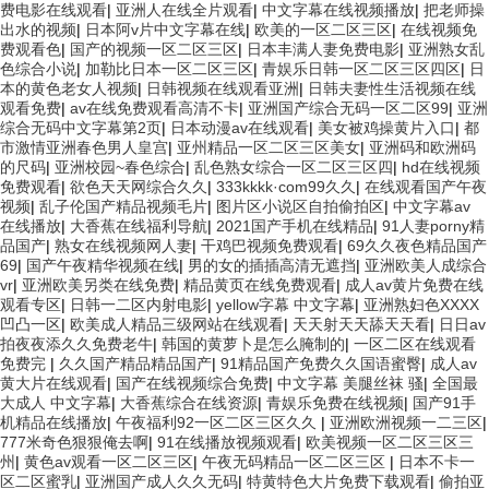
费电影在线观看
|
亚洲人在线全片观看
|
中文字幕在线视频播放
|
把老师操
出水的视频
|
日本阿v片中文字幕在线
|
欧美的一区二区三区
|
在线视频免
费观看色
|
国产的视频一区二区三区
|
日本丰满人妻免费电影
|
亚洲熟女乱
色综合小说
|
加勒比日本一区二区三区
|
青娱乐日韩一区二区三区四区
|
日
本的黄色老女人视频
|
日韩视频在线观看亚洲
|
日韩夫妻性生活视频在线
观看免费
|
av在线免费观看高清不卡
|
亚洲国产综合无码一区二区99
|
亚洲
综合无码中文字幕第2页
|
日本动漫av在线观看
|
美女被鸡操黄片入口
|
都
市激情亚洲春色男人皇宫
|
亚州精品一区二区三区美女
|
亚洲码和欧洲码
的尺码
|
亚洲校园~春色综合
|
乱色熟女综合一区二区三区四
|
hd在线视频
免费观看
|
欲色天天网综合久久
|
333kkkk·com99久久
|
在线观看国产午夜
视频
|
乱子伦国产精品视频毛片
|
图片区小说区自拍偷拍区
|
中文字幕av
在线播放
|
大香蕉在线福利导航
|
2021国产手机在线精品
|
91人妻porny精
品国产
|
熟女在线视频网人妻
|
干鸡巴视频免费观看
|
69久久夜色精品国产
69
|
国产午夜精华视频在线
|
男的女的插插高清无遮挡
|
亚洲欧美人成综合
vr
|
亚洲欧美另类在线免费
|
精品黄页在线免费观看
|
成人av黄片免费在线
观看专区
|
日韩一二区内射电影
|
yellow字幕 中文字幕
|
亚洲熟妇色XXXX
凹凸一区
|
欧美成人精品三级网站在线观看
|
天天射天天舔天天看
|
日日av
拍夜夜添久久免费老牛
|
韩国的黄萝卜是怎么腌制的
|
一区二区在线观看
免费完
|
久久国产精品精品国产
|
91精品国产免费久久国语蜜臀
|
成人av
黄大片在线观看
|
国产在线视频综合免费
|
中文字幕 美腿丝袜 骚
|
全国最
大成人 中文字幕
|
大香蕉综合在线资源
|
青娱乐免费在线视频
|
国产91手
机精品在线播放
|
午夜福利92一区二区三区久久
|
亚洲欧洲视频一二三区
|
777米奇色狠狠俺去啊
|
91在线播放视频观看
|
欧美视频一区二区三区三
州
|
黄色av观看一区二区三区
|
午夜无码精品一区二区三区
|
日本不卡一
区二区蜜乳
|
亚洲国产成人久久无码
|
特黄特色大片免费下载观看
|
偷拍亚